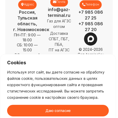
Почта
Адрес
Телефон
info@gaz-
Россия,
+7 985 086
terminal.ru
Тульская
27 25
Газ для АГЗС
область,
+7 985 086
оптом
г. Новомосковск
27 20
Доставка
ПН-ПТ: 9:00 —
СПБТ, ПБТ,
18:00
ПБА,
СБ: 10:00 —
© 2024–2026
15:00
ПТ на АГЗС
Gaz-terminal.ru
ВС: выходной
О нас
Cookies
Заправка
Спецификация
газгольдеров
Объемы
Используя этот сайт, вы даете согласие на обработку
ИНН
Цены
файлов cookie, пользовательских данных в целях
7726477452
Контакты
корректного функционирования сайта и проведения
ОГРН
Карта сайта
статистических исследований. Вы можете запретить
1217700234322
сохранение cookie в настройках своего браузера.
Политика
конфиденциальности
Даю согласие