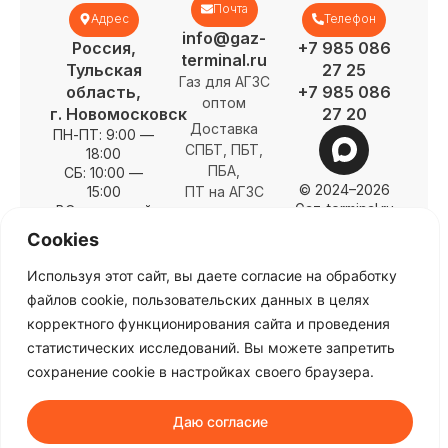
Почта
Адрес
Телефон
info@gaz-
Россия,
+7 985 086
terminal.ru
Тульская
27 25
Газ для АГЗС
область,
+7 985 086
оптом
г. Новомосковск
27 20
Доставка
ПН-ПТ: 9:00 —
СПБТ, ПБТ,
18:00
ПБА,
СБ: 10:00 —
© 2024–2026
15:00
ПТ на АГЗС
Gaz-terminal.ru
ВС: выходной
О нас
Cookies
Заправка
Спецификация
газгольдеров
Объемы
Используя этот сайт, вы даете согласие на обработку
ИНН
Цены
файлов cookie, пользовательских данных в целях
7726477452
Контакты
корректного функционирования сайта и проведения
ОГРН
Карта сайта
статистических исследований. Вы можете запретить
1217700234322
сохранение cookie в настройках своего браузера.
Политика
конфиденциальности
Даю согласие